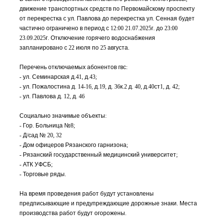
движение
транспортных
средств
по
Первомайскому
проспекту
от
перекрестка
с
ул
.
Павлова
до
перекрестка
ул
.
Сенная
будет
частично ограничено
в
период
с
12:00 21.07.2025
г
.
до
23:00
23.09.2025
г
.
Отключение
горячего
водоснабжения
запланировано
с
22
июля
по
25
августа
.
Перечень
отключаемых
абонентов
гвс
:
-
ул
.
Семинарская
д
.41,
д
.43
;
-
ул
.
Пожалостина
д
. 14-16,
д
.19,
д
. 36
к
.2
д
. 40,
д
.40
ст
1,
д
. 42
;
-
ул
.
Павлова
д
. 12,
д
. 4
6
Социально
значимые
объекты
:
-
Гор
.
Больница
№
8
;
-
Д
/
сад
№
20, 3
2
-
Дом
офицеров
Рязанского
гарнизона
;
-
Рязанский
государственный
медицинский
университет
;
-
АТК
УФСБ
;
-
Торговые
ряды
.
На
время
проведения
работ
будут
установлены
предписывающие
и
предупреждающие
дорожные
знаки
.
Места
производства
работ
будут
огорожены
.