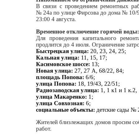
В связи с проведением ремонтных раб
№ 24а по улице Фирсова до дома № 10/9
23:00 4 августа.
Временное отключение горячей воды:
Для проведения капитального ремон
продлится до 4 июля. Ограничение затр
Быстрецкая улица:
20, 23, 24, 25;
Кальная улица:
11, 15, 17;
Касимовское шоссе:
13;
Новая улица:
27, 27 А, 68/22, 84;
площадь Попова:
6/6;
улица Попова:
18, 19/43, 22/51;
Радиозаводская улица:
1, 1 к1 и 1 к.2,
улица Макаренко:
1;
улица Совхозная:
6;
социальные объекты:
детские сады № 
Жителей близлежащих домов просим со
работ.