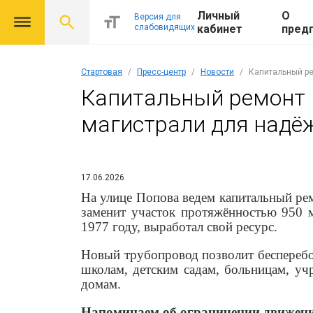
Личный
О
Версия для
слабовидящих
кабинет
пред
Стартовая
Пресс-центр
Новости
Капитальный ре
Капитальный ремонт 
магистрали для надё
17.06.2026
На улице Попова ведем капитальный ре
заменит участок протяжённостью 950 
1977 году, выработал свой ресурс.
Новый трубопровод позволит бесперебой
школам, детским садам, больницам, у
домам.
Напоминаем об ограничении движени