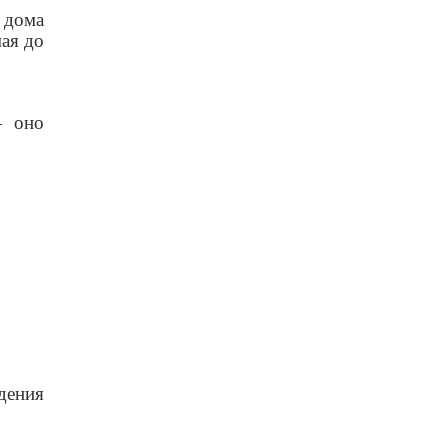
 дома
мая до
— оно
дения