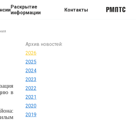
Раскрытие
нсии
Контакты
информации
ения
Архив новостей:
2026
2025
2024
2023
зация
2022
цию в
2021
2020
йона:
2019
жилым