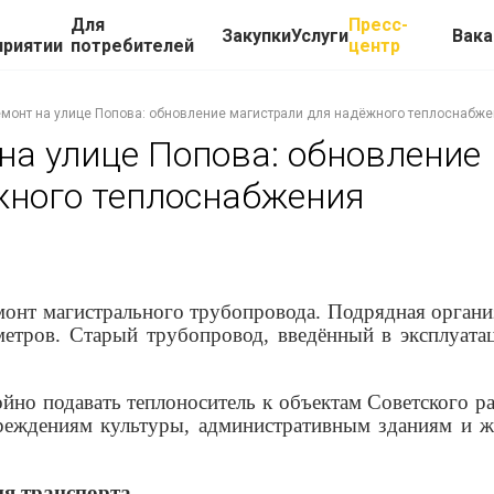
Для
Пресс-
Закупки
Услуги
Вака
приятии
потребителей
центр
монт на улице Попова: обновление магистрали для надёжного теплоснабж
на улице Попова: обновление
жного теплоснабжения
монт магистрального трубопровода. Подрядная органи
метров. Старый трубопровод, введённый в эксплуата
но подавать теплоноситель к объектам Советского ра
чреждениям культуры, административным зданиям и 
я транспорта