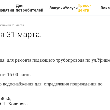
Для
Пресс-
Закупки
Услуги
Вака
приятии
потребителей
центр
ючения 31 марта.
я 31 марта.
ния для ремонта подающего трубопровода по ул.Урицк
т: 16:00 часов.
го водоснабжения для определения повреждения по
58 к6;
Ю.Н. Холопова