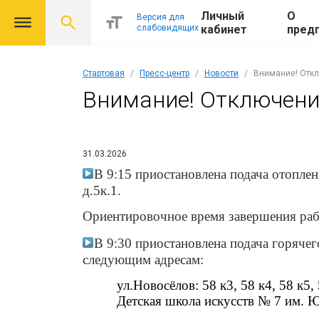
Личный
О
Версия для
слабовидящих
кабинет
пред
Стартовая
Пресс-центр
Новости
Внимание! Откл
Внимание! Отключени
31.03.2026
В 9:15 приостановлена подача отопле
д.5к.1.
Ориентировочное время завершения рабо
В 9:30 приостановлена подача горяче
следующим адресам:
ул.Новосёлов: 58 к3, 58 к4, 58 к5, 
Детская школа искусств № 7 им. 