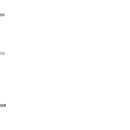
им
го
ния