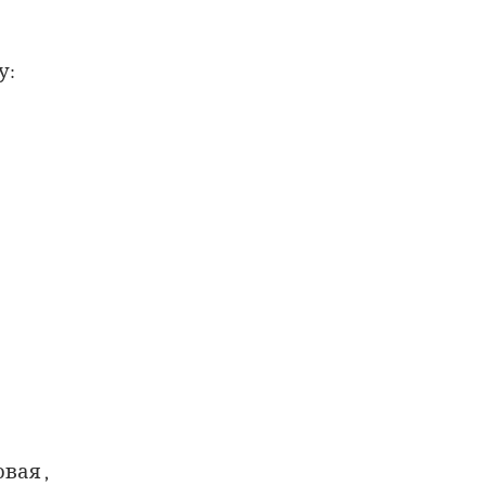
у:
вая ,