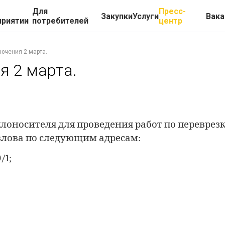
Для
Пресс-
Закупки
Услуги
Вака
приятии
потребителей
центр
ючения 2 марта.
я 2 марта.
плоносителя для проведения работ по переврезк
авлова по следующим адресам:
/1;